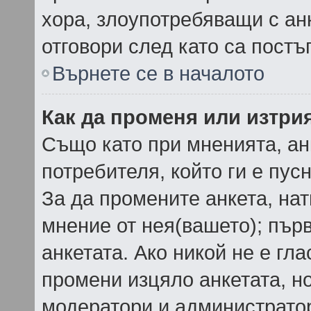
хора, злоупотребяващи с ан
отговори след като са постъ
Върнете се в началото
Как да променя или изтри
Също като при мненията, ан
потребителя, който ги е пус
За да промените анкета, нат
мнение от нея(вашето); пър
анкетата. Ако никой не е гл
промени изцяло анкетата, но
модератори и администратор