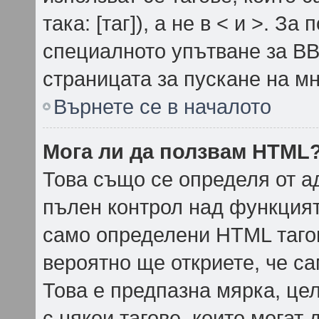
така: [таг]), а не в < и >. 
специалното упътване за BB
страницата за пускане на м
Върнете се в началото
Мога ли да ползвам HTML
Това също се определя от а
пълен контрол над функцият
само определени HTML тагов
вероятно ще откриете, че са
Това е предпазна мярка, це
с някои тагове, които могат