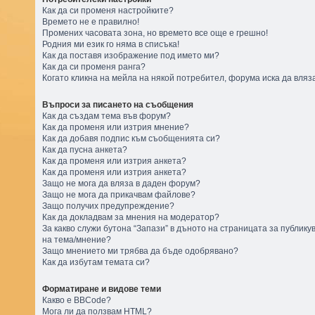
Как да си променя настройките?
Времето не е правилно!
Промених часовата зона, но времето все още е грешно!
Родния ми език го няма в списъка!
Как да поставя изображение под името ми?
Как да си променя ранга?
Когато кликна на мейла на някой потребител, форума иска да вляз
Въпроси за писането на съобщения
Как да създам тема във форум?
Как да променя или изтрия мнение?
Как да добавя подпис към съобщенията си?
Как да пусна анкета?
Как да променя или изтрия анкета?
Как да променя или изтрия анкета?
Защо не мога да вляза в даден форум?
Защо не мога да прикачвам файлове?
Защо получих предупреждение?
Как да докладвам за мнения на модератор?
За какво служи бутона “Запази” в дъното на страницата за публику
на тема/мнение?
Защо мнението ми трябва да бъде одобрявано?
Как да избутам темата си?
Форматиране и видове теми
Какво е BBCode?
Мога ли да ползвам HTML?