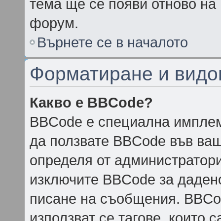
тема ще се появи отново на
форум.
Върнете се в началото
Форматиране и видо
Какво е BBCode?
BBCode е специална импле
да ползвате BBCode във ваш
определя от администратори
изключите BBCode за даден
писане на съобщения. BBCo
използват се тагове, които с