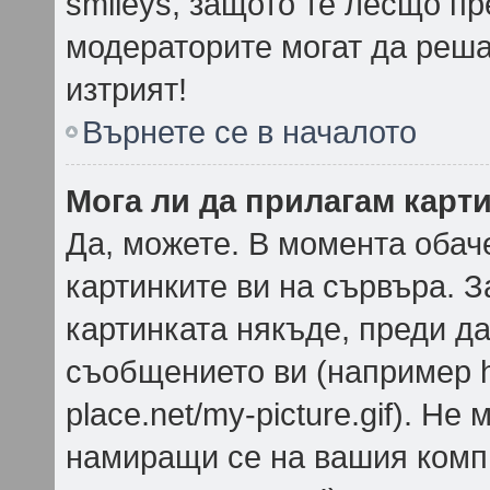
smileys, защото те лесщо п
модераторите могат да реша
изтрият!
Върнете се в началото
Мога ли да прилагам карт
Да, можете. В момента обач
картинките ви на сървъра. З
картинката някъде, преди д
съобщението ви (например h
place.net/my-picture.gif). Не
намиращи се на вашия компю