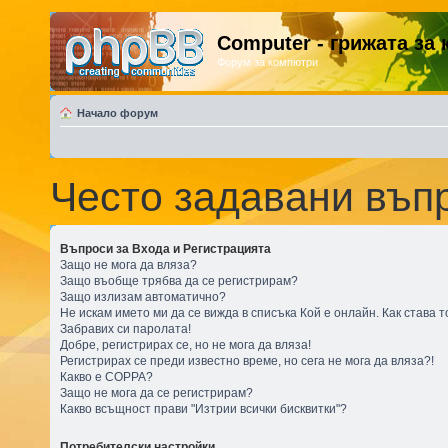
Computer - грижата за
Форум за компютри
Начало форум
Често задавани въп
Въпроси за Входа и Регистрацията
Защо не мога да вляза?
Защо въобще трябва да се регистрирам?
Защо излизам автоматично?
Не искам името ми да се вижда в списъка Кой е онлайн. Как става т
Забравих си паролата!
Добре, регистрирах се, но не мога да вляза!
Регистрирах се преди известно време, но сега не мога да вляза?!
Какво е COPPA?
Защо не мога да се регистрирам?
Какво всъщност прави "Изтрии всички бисквитки"?
Потребителски настройки