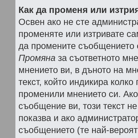
Как да променя или изтри
Освен ако не сте администр
променяте или изтривате са
да промените съобщението с
Промяна
за съответното мне
мнението ви, в дъното на мн
текст, който индикира колко 
променили мнението си. Ако 
съобщение ви, този текст не
показва и ако администрато
съобщението (те най-вероят