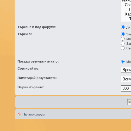
Търсене в под форуми:
Да
Търси в:
Заг
Мн
Заг
Пър
Покажи резултатите като:
Мн
Сортирай по:
Лимитирай резултатите:
Върни първите:
Начало форум