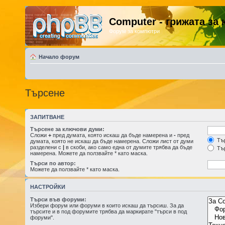
Computer - грижата за
Форум за компютри
Начало форум
Търсене
ЗАПИТВАНЕ
Търсене за ключови думи:
Сложи
+
пред думата, която искаш да бъде намерена и
-
пред
Тър
думата, която не искаш да бъде намерена. Сложи лист от думи
разделени с
|
в скоби, ако само една от думите трябва да бъде
Тър
намерена. Можете да ползвайте * като маска.
Търси по автор:
Можете да ползвайте * като маска.
НАСТРОЙКИ
Търси във форуми:
Избери форум или форуми в които искаш да търсиш. За да
търсите и в под форумите трябва да маркирате "търси в под
форуми".