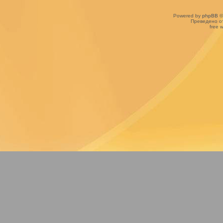
Powered by
phpBB
©
Преведено о
free 