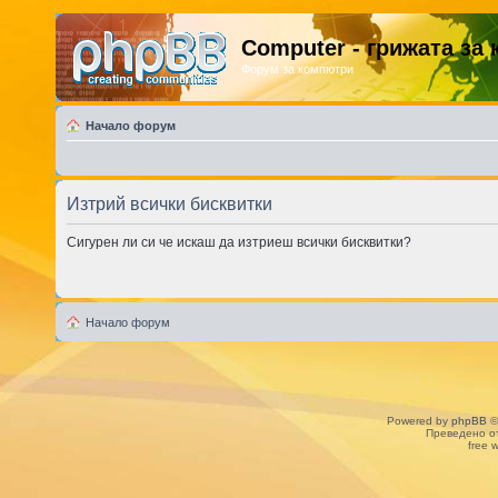
Computer - грижата за
Форум за компютри
Начало форум
Изтрий всички бисквитки
Сигурен ли си че искаш да изтриеш всички бисквитки?
Начало форум
Powered by
phpBB
©
Преведено о
free 