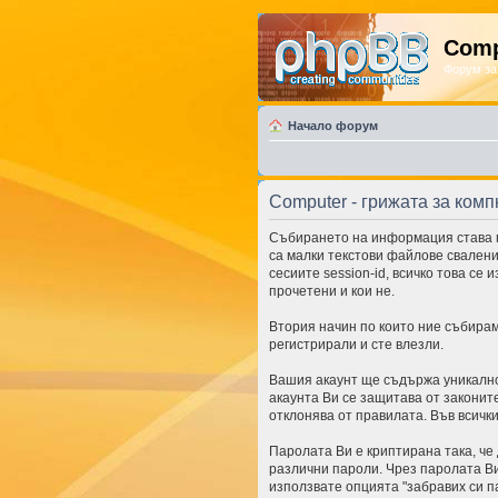
Comp
Форум за
Начало форум
Computer - грижата за ком
Събирането на информация става п
са малки текстови файлове свален
сесиите session-id, всичко това се
прочетени и кои не.
Втория начин по които ние събирам
регистрирали и сте влезли.
Вашия акаунт ще съдържа уникално
акаунта Ви се защитава от законите
отклонява от правилата. Във всичк
Паролата Ви е криптирана така, че
различни пароли. Чрез паролата Ви
използвате опцията "забравих си п