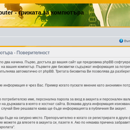
uter - грижата за компютъра
 компютри
Въп
пютъра - Поверителност
о два начина. Първо, достъпа до вашия сайт ще предизвика phpBB софтуера 
и на вашия компютър. Първите две бисквитки съдържат информация за потре
 изпълнява автоматично от phpBB. Третата бисквитка Ви позволява да разбере
е информация е чрез Вас. Пример когато пускате мнение като анонимен потр
 потребителско име, персонална парола за вход в акаунта и персонален вал
 на държавата в която е хостнат сайта. Всякаква друга информация изисквана
и случай Вие решавате каква ще бъде информацията в публичния Ви акаунт.
 да бъде на сигурно място. Препоръчително е когато се регистрирате в други
е можете да влезете в акаунта си, пазете я. Ако по някаква причина забрави
аролата".