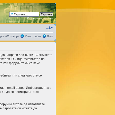
Разширено търсене
роси/Отговори
Регистрация
Влез
да направи бисквитки. Бисквитките
бителя ID и идентификатор на
те кои форуми/теми са вече
ебител или след като сте се
иден email адрес. Информацията в
 за да се регистрирате се
 форуми/сайтове да използвате
те паролата си можете да