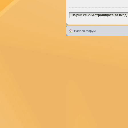
Върни се към страницата за вход
Начало форум