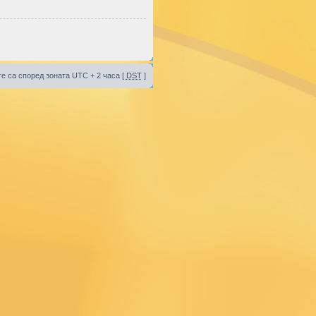
е са според зоната UTC + 2 часа [
DST
]