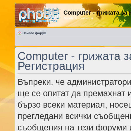
Computer - грижата за
Форум за компютри
Начало форум
Computer - грижата з
Регистрация
Въпреки, че администратори
ще се опитат да премахнат 
бързо всеки материал, носе
прегледани всички съобщени
съобщения на тези форуми 