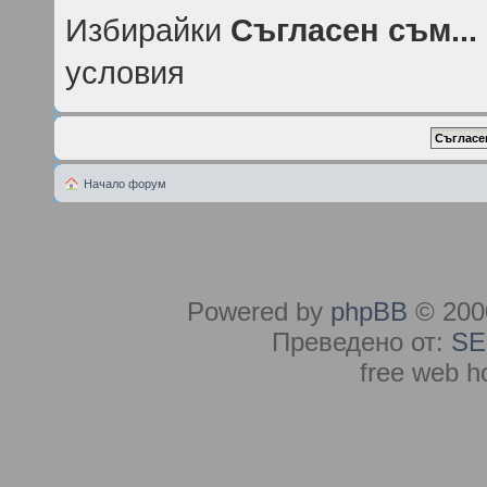
Избирайки
Съгласен съм...
условия
Начало форум
Powered by
phpBB
© 2000
Преведено от:
SE
free web h