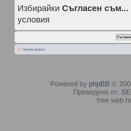
Избирайки
Съгласен съм...
условия
Начало форум
Powered by
phpBB
© 2000
Преведено от:
SE
free web h