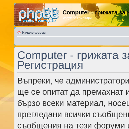
Computer - грижата за
Форум за компютри
Начало форум
Computer - грижата з
Регистрация
Въпреки, че администратори
ще се опитат да премахнат 
бързо всеки материал, носе
прегледани всички съобщени
съобщения на тези форуми 