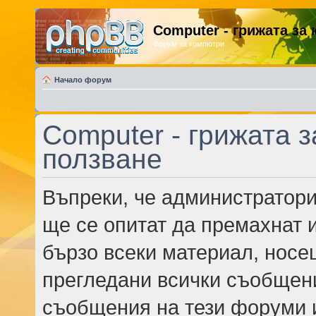
Computer - грижата за
Форум за компютри
Начало форум
Computer - грижата з
ползване
Въпреки, че администратори
ще се опитат да премахнат 
бързо всеки материал, носе
прегледани всички съобщени
съобщения на тези форуми 