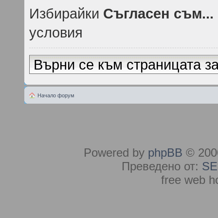
Избирайки
Съгласен съм...
условия
Върни се към страницата за
Начало форум
Powered by
phpBB
© 2000
Преведено от:
SE
free web h