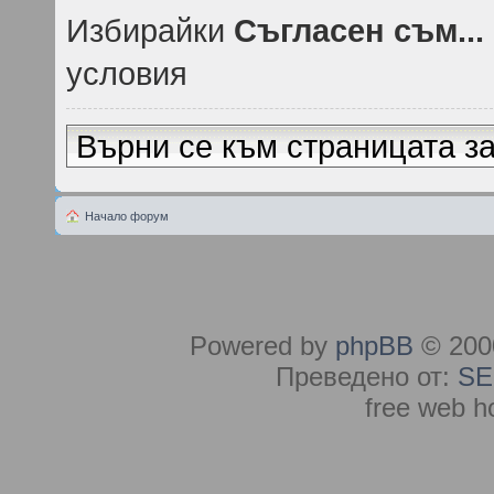
Избирайки
Съгласен съм...
условия
Върни се към страницата за
Начало форум
Powered by
phpBB
© 2000
Преведено от:
SE
free web h