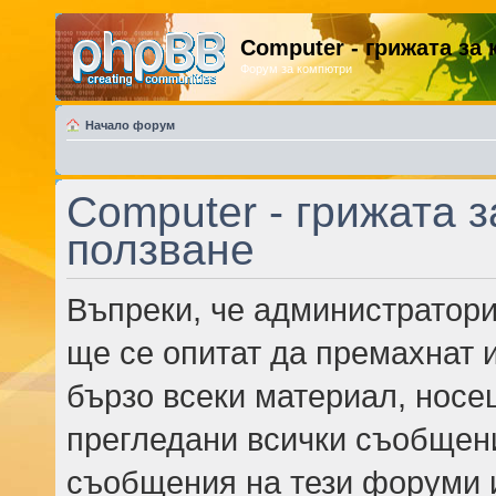
Computer - грижата за
Форум за компютри
Начало форум
Computer - грижата з
ползване
Въпреки, че администратори
ще се опитат да премахнат 
бързо всеки материал, носе
прегледани всички съобщени
съобщения на тези форуми 