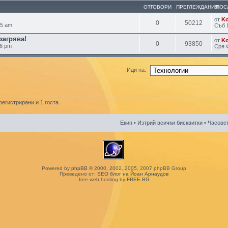
ОТГОВОРИ
ПРЕГЛЕЖДАНИЯ
ПОС
от
K
0
50212
25 am
Съб 
загрява!
от
K
0
93850
26 pm
Сря 
Иди на:
егистрирани и 1 госта
Екип
•
Изтрий всички бисквитки
• Часовет
Powered by
phpBB
© 2000, 2002, 2005, 2007 phpBB Group
Преведено от:
SEO блог на Йоан Арнаудов
free web hosting by
FREE.BG