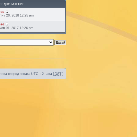
ЛЕДНО МНЕНИЕ
ose
Яну 20, 2018 12:25 am
ose
Фев 01, 2017 12:26 pm
е са според зоната UTC + 2 часа [
DST
]