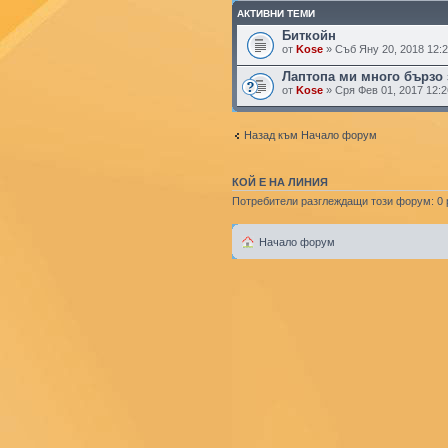
АКТИВНИ ТЕМИ
Биткойн
от
Kose
» Съб Яну 20, 2018 12:
Лаптопа ми много бързо 
от
Kose
» Сря Фев 01, 2017 12:
Назад към Начало форум
КОЙ Е НА ЛИНИЯ
Потребители разглеждащи този форум: 0 р
Начало форум