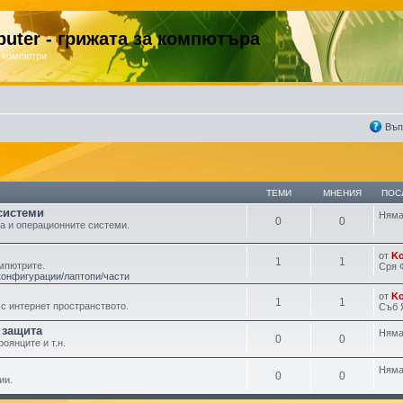
uter - грижата за компютъра
 компютри
Въп
ТЕМИ
МНЕНИЯ
ПОС
системи
Няма
0
0
а и операционните системи.
от
K
1
1
омпютрите.
Сря 
конфигурации/лаптопи/части
от
K
1
1
с интернет пространството.
Съб 
 защита
Няма
0
0
оянците и т.н.
Няма
0
0
ии.