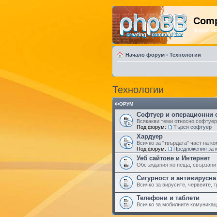
Comp
Форум за
Начало форум
‹
Технологии
Технологии
ФОРУМ
Софтуер и операционни 
Всякакви теми относно софтуер
Под форум:
Търся софтуер
Хардуер
Всичко за "твърдата" част на к
Под форум:
Предложения за 
Уеб сайтове и Интернет
Обсъждания по неща, свързани 
Сигурност и антивирусна
Всичко за вирусите, червеите, тр
Телефони и таблети
Всичко за мобилните комуникац