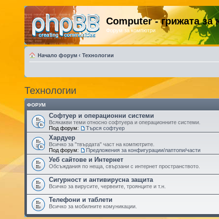
Computer - грижата за
Форум за компютри
Начало форум
‹
Технологии
Технологии
ФОРУМ
Софтуер и операционни системи
Всякакви теми относно софтуера и операционните системи.
Под форум:
Търся софтуер
Хардуер
Всичко за "твърдата" част на компютрите.
Под форум:
Предложения за конфигурации/лаптопи/части
Уеб сайтове и Интернет
Обсъждания по неща, свързани с интернет пространството.
Сигурност и антивирусна защита
Всичко за вирусите, червеите, троянците и т.н.
Телефони и таблети
Всичко за мобилните комуникации.