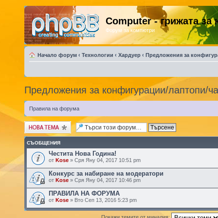
Computer - грижата за
Форум за компютри
Начало форум
‹
Технологии
‹
Хардуер
‹
Предложения за конфигур
Предложения за конфигурации/лаптопи/ча
Правила на форума
Публикувай нова
тема
СЪОБЩЕНИЯ
Честита Нова Година!
от
Kose
» Сря Яну 04, 2017 10:51 pm
Конкурс за набиране на модератори
от
Kose
» Сря Яну 04, 2017 10:46 pm
ПРАВИЛА НА ФОРУМА
от
Kose
» Вто Сеп 13, 2016 5:23 pm
Покажи темите от миналия: