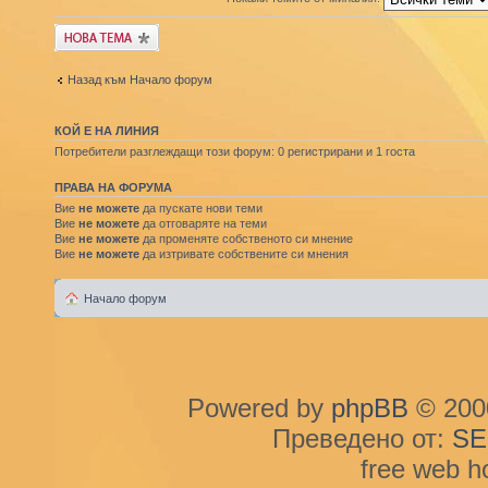
Публикувай нова
тема
Назад към Начало форум
КОЙ Е НА ЛИНИЯ
Потребители разглеждащи този форум: 0 регистрирани и 1 госта
ПРАВА НА ФОРУМА
Вие
не можете
да пускате нови теми
Вие
не можете
да отговаряте на теми
Вие
не можете
да променяте собственото си мнение
Вие
не можете
да изтривате собствените си мнения
Начало форум
Powered by
phpBB
© 2000
Преведено от:
SE
free web h