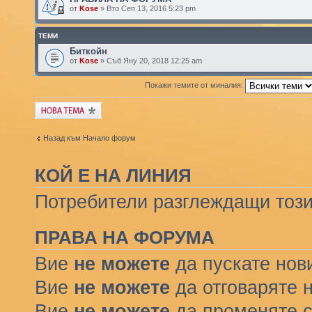
от
Kose
» Вто Сеп 13, 2016 5:23 pm
ТЕМИ
Биткойн
от
Kose
» Съб Яну 20, 2018 12:25 am
Покажи темите от миналия:
Публикувай нова
тема
Назад към Начало форум
КОЙ Е НА ЛИНИЯ
Потребители разглеждащи този 
ПРАВА НА ФОРУМА
Вие
не можете
да пускате нов
Вие
не можете
да отговаряте 
Вие
не можете
да променяте с