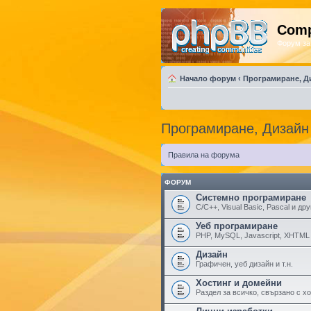
Comp
Форум за
Начало форум
‹
Програмиране, Д
Програмиране, Дизайн
Правила на форума
ФОРУМ
Системно програмиране
C/C++, Visual Basic, Pascal и дру
Уеб програмиране
PHP, MySQL, Javascript, XHTML 
Дизайн
Графичен, уеб дизайн и т.н.
Хостинг и домейни
Раздел за всичко, свързано с х