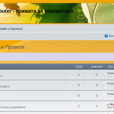
uter - грижата за компютъра
 компютри
изайн и Проекти
Въп
 и Проекти
ТЕМИ
МНЕНИЯ
ПОС
Няма
0
0
ги.
Няма
0
0
и други.
Няма
0
0
от
K
1
1
остинга и домейните.
Пет 