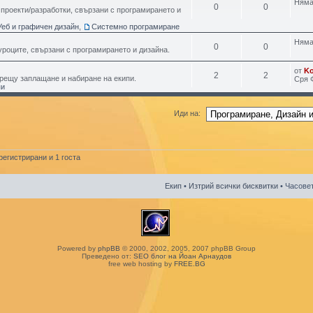
Няма
0
0
проекти/разработки, свързани с програмирането и
Уеб и графичен дизайн
,
Системно програмиране
Няма
0
0
уроците, свързани с програмирането и дизайна.
от
K
2
2
срещу заплащане и набиране на екипи.
Сря 
пи
Иди на:
егистрирани и 1 госта
Екип
•
Изтрий всички бисквитки
• Часовет
Powered by
phpBB
© 2000, 2002, 2005, 2007 phpBB Group
Преведено от:
SEO блог на Йоан Арнаудов
free web hosting by
FREE.BG