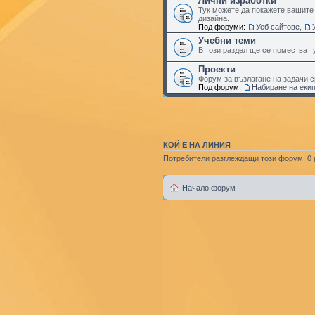
Лични изработки
Тук можете да покажете вашите 
дизайна.
Под форуми:
Уеб сайтове
,
Учебни теми
В този раздел ще се поместват 
Проекти
Форум за възлагане на задачи 
Под форум:
Набиране на еки
КОЙ Е НА ЛИНИЯ
Потребители разглеждащи този форум: 0 р
Начало форум