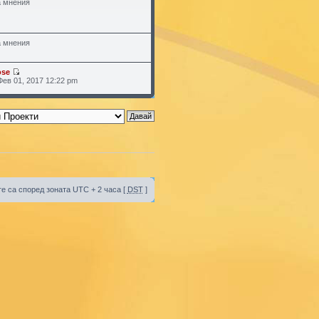
 мнения
 мнения
ose
Фев 01, 2017 12:22 pm
е са според зоната UTC + 2 часа [
DST
]