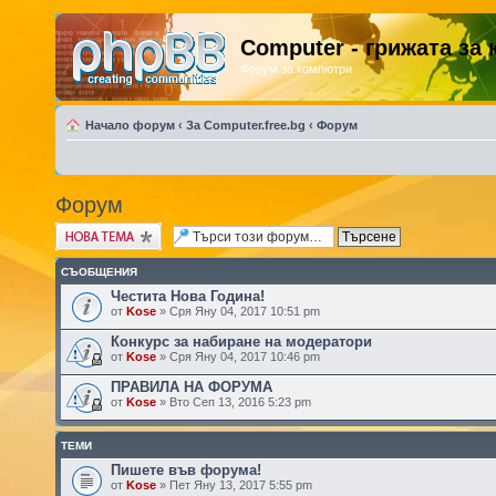
Computer - грижата за
Форум за компютри
Начало форум
‹
За Computer.free.bg
‹
Форум
Форум
Публикувай нова
тема
СЪОБЩЕНИЯ
Честита Нова Година!
от
Kose
» Сря Яну 04, 2017 10:51 pm
Конкурс за набиране на модератори
от
Kose
» Сря Яну 04, 2017 10:46 pm
ПРАВИЛА НА ФОРУМА
от
Kose
» Вто Сеп 13, 2016 5:23 pm
ТЕМИ
Пишете във форума!
от
Kose
» Пет Яну 13, 2017 5:55 pm