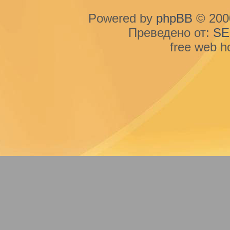
Powered by
phpBB
© 2000
Преведено от:
SE
free web h