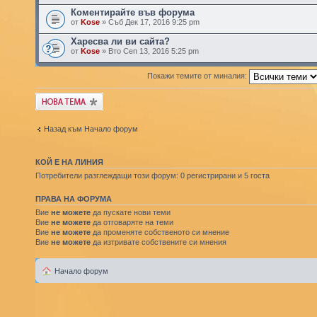
Коментирайте във форума
от
Kose
» Съб Дек 17, 2016 9:25 pm
Харесва ли ви сайта?
от
Kose
» Вто Сеп 13, 2016 5:25 pm
Покажи темите от миналия:
Публикувай нова
тема
Назад към Начало форум
КОЙ Е НА ЛИНИЯ
Потребители разглеждащи този форум: 0 регистрирани и 5 госта
ПРАВА НА ФОРУМА
Вие
не можете
да пускате нови теми
Вие
не можете
да отговаряте на теми
Вие
не можете
да променяте собственото си мнение
Вие
не можете
да изтривате собствените си мнения
Начало форум