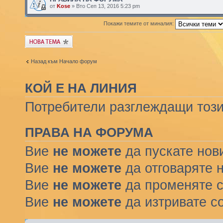
от
Kose
» Вто Сеп 13, 2016 5:23 pm
Покажи темите от миналия:
Публикувай нова
тема
Назад към Начало форум
КОЙ Е НА ЛИНИЯ
Потребители разглеждащи този 
ПРАВА НА ФОРУМА
Вие
не можете
да пускате нов
Вие
не можете
да отговаряте 
Вие
не можете
да променяте с
Вие
не можете
да изтривате с