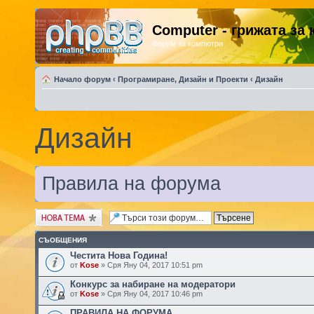
Computer - грижата за
Форум за компютри
Начало форум
‹
Програмиране, Дизайн и Проекти
‹
Дизайн
Дизайн
Правила на форума
Публикувай нова
тема
СЪОБЩЕНИЯ
Честита Нова Година!
от
Kose
» Сря Яну 04, 2017 10:51 pm
Конкурс за набиране на модератори
от
Kose
» Сря Яну 04, 2017 10:46 pm
ПРАВИЛА НА ФОРУМА