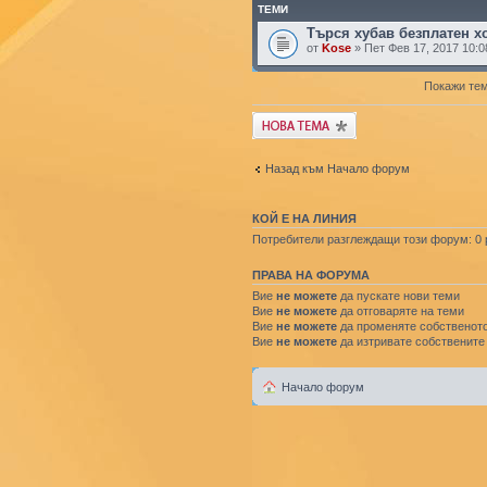
ТЕМИ
Търся хубав безплатен хо
от
Kose
» Пет Фев 17, 2017 10:0
Покажи тем
Публикувай нова
тема
Назад към Начало форум
КОЙ Е НА ЛИНИЯ
Потребители разглеждащи този форум: 0 р
ПРАВА НА ФОРУМА
Вие
не можете
да пускате нови теми
Вие
не можете
да отговаряте на теми
Вие
не можете
да променяте собственото
Вие
не можете
да изтривате собствените
Начало форум