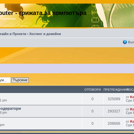
uter - грижата за компютъра
 компютри
изайн и Проекти
‹
Хостинг и домейни
Въп
ОТГОВОРИ
ПРЕГЛЕЖДАНИЯ
ПОС
от
K
0
325089
51 pm
Сря 
модератори
от
K
0
293327
46 pm
Сря 
от
K
0
208666
 pm
Сря 