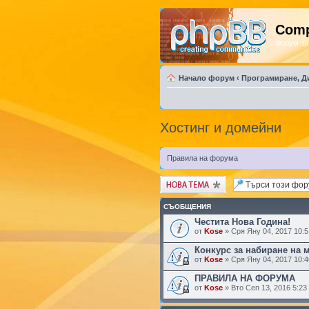
Comp
Форум за
Начало форум
‹
Програмиране, Д
Хостинг и домейни
Правила на форума
Публикувай нова
тема
СЪОБЩЕНИЯ
Честита Нова Година!
от
Kose
» Сря Яну 04, 2017 10:
Конкурс за набиране на 
от
Kose
» Сря Яну 04, 2017 10:
ПРАВИЛА НА ФОРУМА
от
Kose
» Вто Сеп 13, 2016 5:23