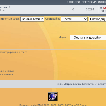
ОТГОВОРИ
ПРЕГЛЕЖДАНИЯ
ПОС
стинг!
от
K
0
65294
8 pm
Пет 
ите от миналия:
Сортирай по
Иди на:
егистрирани и 7 госта
 си мнение
 си мнения
Екип
•
Изтрий всички бисквитки
• Часовет
Powered by
phpBB
© 2000, 2002, 2005, 2007 phpBB Group