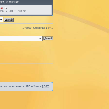
ЛЕДНО МНЕНИЕ
ose
Фев 17, 2017 10:08 pm
1 тема • Страница
1
от
1
е са според зоната UTC + 2 часа [
DST
]