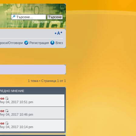
Разширено търсене
роси/Отговори
Регистрация
Влез
1 тема • Страница
1
от
1
ЛЕДНО МНЕНИЕ
ose
Яну 04, 2017 10:51 pm
ose
Яну 04, 2017 10:46 pm
ose
Яну 04, 2017 10:14 pm