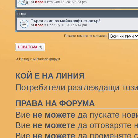
от
Kose
» Вто Сеп 13, 2016 5:23 pm
ТЕМИ
Търся екип за майнкрафт сървър!
от
Kose
» Сря Яну 11, 2017 6:44 pm
Покажи темите от миналия:
Публикувай нова
тема
Назад към Начало форум
КОЙ Е НА ЛИНИЯ
Потребители разглеждащи този 
ПРАВА НА ФОРУМА
Вие
не можете
да пускате нов
Вие
не можете
да отговаряте 
Вие
не можете
да променяте с