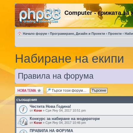
Computer - грижата за
Форум за компютри
Начало форум
‹
Програмиране, Дизайн и Проекти
‹
Проекти
‹
Наби
Набиране на екипи
Правила на форума
Публикувай нова
тема
СЪОБЩЕНИЯ
Честита Нова Година!
от
Kose
» Сря Яну 04, 2017 10:51 pm
Конкурс за набиране на модератори
от
Kose
» Сря Яну 04, 2017 10:46 pm
ПРАВИЛА НА ФОРУМА