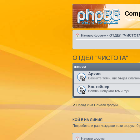
Comp
Форум за
Начало форум
‹
ОТДЕЛ "ЧИСТОТ
ОТДЕЛ "ЧИСТОТА"
ФОРУМ
Архив
Важните теми, ще бъдат слагани
Контейнер
Всички ненужни теми, тук.
Назад към Начало форум
КОЙ Е НА ЛИНИЯ
Потребители разглеждащи този форум: 0 р
Начало форум