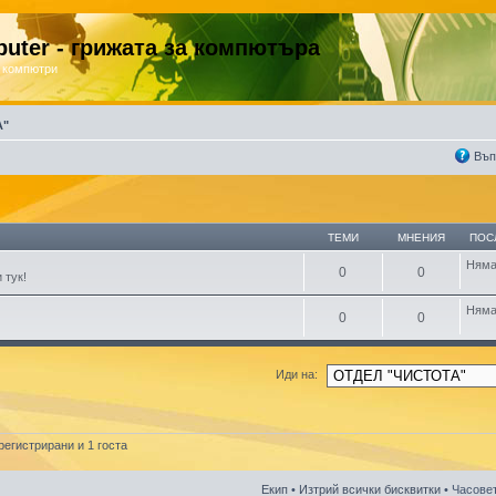
uter - грижата за компютъра
 компютри
А"
Въп
ТЕМИ
МНЕНИЯ
ПОС
Няма
0
0
 тук!
Няма
0
0
Иди на:
егистрирани и 1 госта
Екип
•
Изтрий всички бисквитки
• Часовет