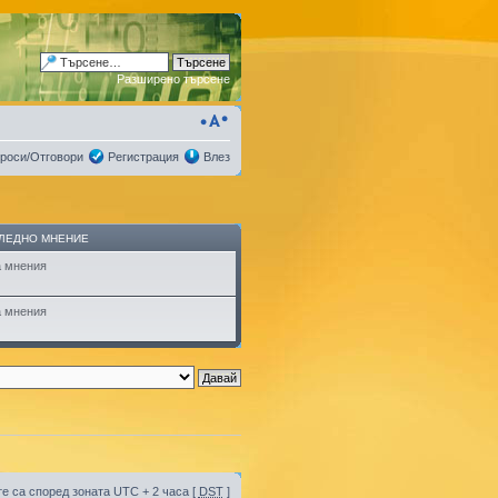
Разширено търсене
роси/Отговори
Регистрация
Влез
ЛЕДНО МНЕНИЕ
 мнения
 мнения
е са според зоната UTC + 2 часа [
DST
]