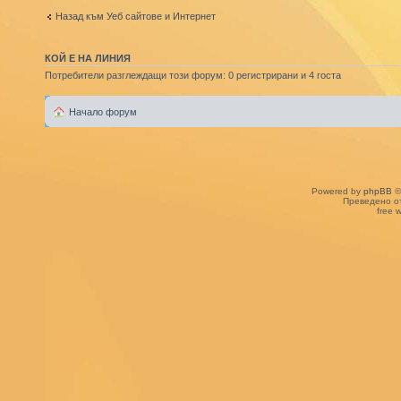
Назад към Уеб сайтове и Интернет
КОЙ Е НА ЛИНИЯ
Потребители разглеждащи този форум: 0 регистрирани и 4 госта
Начало форум
Powered by
phpBB
©
Преведено о
free 