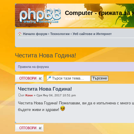
Computer - грижата за
Форум за компютри
Начало форум
‹
Технологии
‹
Уеб сайтове и Интернет
Честита Нова Година!
Правила на форума
Добави отговор
Честита Нова Година!
от
Kose
» Сря Яну 04, 2017 10:51 pm
Честита Нова Година! Пожелавам, ви да е изпълнена с много щ
бъдете живи и здрави!
Добави отговор