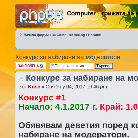
Computer - грижата за
Форум за компютри
Начало форум
‹
За Computer.free.bg
‹
Новини
Конкурс за набиране на модератори
Заключена
Конкурс за набиране на м
от
Kose
» Сря Яну 04, 2017 10:46 pm
Конкурс #1
Начало: 4.1.2017 г.
Край: 1.0
Обявявам деветия поред к
набиране на модератори.