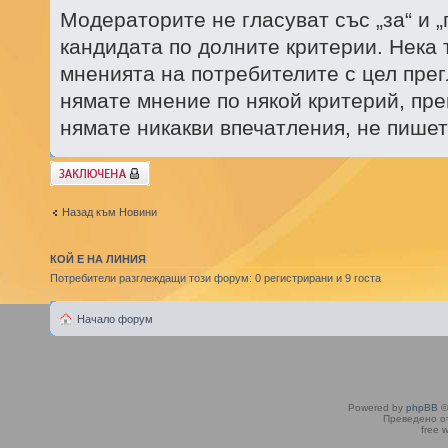
Модераторите не гласуват със „за“ и „
кандидата по долните критерии. Нека 
мненията на потребителите с цел прег
нямате мнение по някой критерий, пр
нямате никакви впечатления, не пишет
Заключена
Назад към Новини
КОЙ Е НА ЛИНИЯ
Потребители разглеждащи този форум: 0 регистрирани и 9 госта
Начало форум
Powered by
phpBB
©
Преведено о
free 